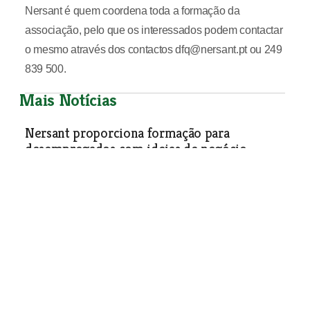
Nersant é quem coordena toda a formação da
associação, pelo que os interessados podem contactar
o mesmo através dos contactos dfq@nersant.pt ou 249
839 500.
Mais Notícias
Nersant proporciona formação para
desempregados com ideias de negócio
O Núcleo Nersant de Ourém vai avançar no início do
próximo mês de Fevereiro com mais uma acção de
Formação Inicial para Empreendedores, curso de
especialização que permite a aquisição de conhecimentos
básicos para a gestão de uma empresa. A formação é
gratuita e direccionada especialmente a desempregados
com ideias de negócio.
Economia
| 05-02-2014