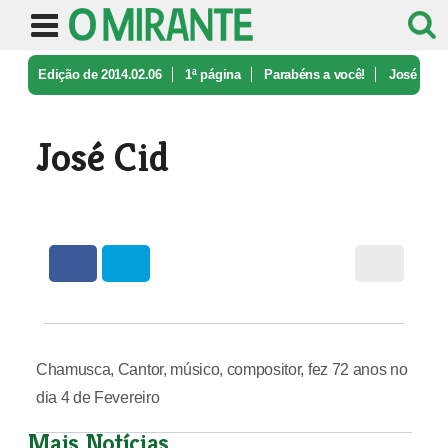
Edição de 2014.02.06
1ª página
Parabéns a você!
José
Cid
José Cid
Chamusca, Cantor, músico, compositor, fez 72 anos no
dia 4 de Fevereiro
Mais Notícias