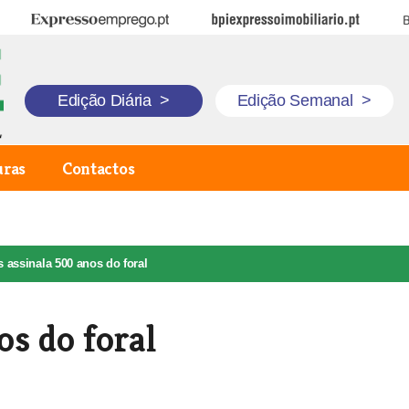
Expresso Emprego
BPI Expresso Imobiliário
B
Edição Diária
>
Edição Semanal
>
uras
Contactos
 assinala 500 anos do foral
os do foral