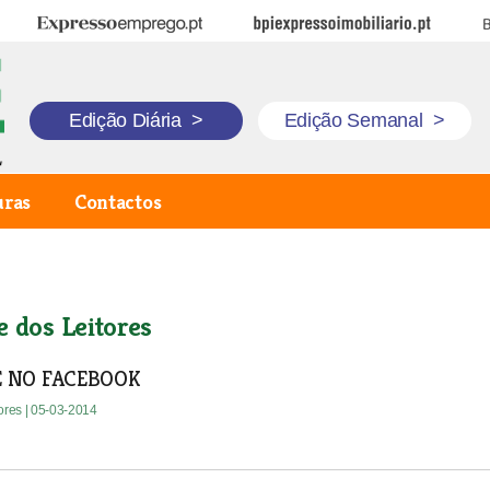
Expresso Emprego
BPI Expresso Imobiliário
B
Edição Diária
>
Edição Semanal
>
uras
Contactos
e dos Leitores
 NO FACEBOOK
tores
| 05-03-2014