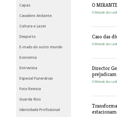
O MIRANTE
Capas
O Mirante dos Lei
Cavaleiro Andante
Cultura e Lazer
Caso das dí
Desporto
O Mirante dos Lei
E-mails do outro mundo
Economia
Director Ge
Entrevista
prejudicam
Especial Funerárias
O Mirante dos Lei
Foto Revista
Guarda Rios
Transforma
Identidade Profissional
estacionam