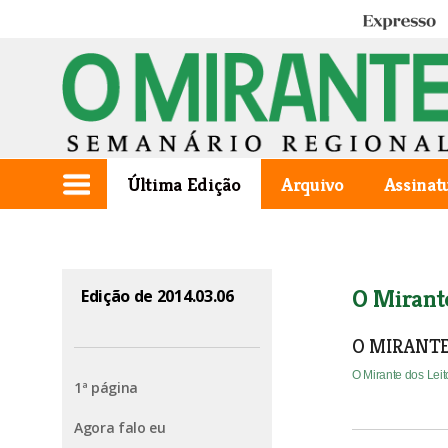
Expresso
Última Edição
Arquivo
Assinat
O Mirant
Edição de 2014.03.06
O MIRANTE
O Mirante dos Lei
1ª página
Agora falo eu