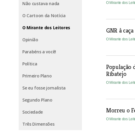
Não custava nada
O Mirante dos Lei
O Cartoon da Notícia
O Mirante dos Leitores
GNR à caça 
Opinião
O Mirante dos Lei
Parabéns a você!
Política
População 
Ribatejo
Primeiro Plano
O Mirante dos Lei
Se eu fosse jornalista
Segundo Plano
Morreu o Fe
Sociedade
O Mirante dos Lei
Três Dimensões