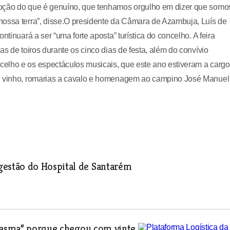
moção do que é genuíno, que tenhamos orgulho em dizer que somo
nossa terra”, disse.O presidente da Câmara de Azambuja, Luís de
tinuará a ser “uma forte aposta” turística do concelho. A feira
s de toiros durante os cinco dias de festa, além do convívio
elho e os espectáculos musicais, que este ano estiveram a cargo
a, vinho, romarias a cavalo e homenagem ao campino José Manuel
estão do Hospital de Santarém
ntasma” porque chegou com vinte