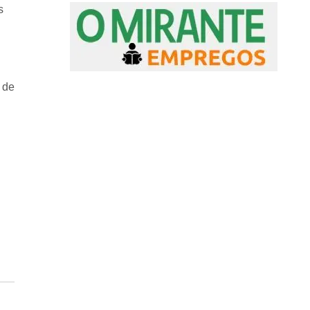
s
 de