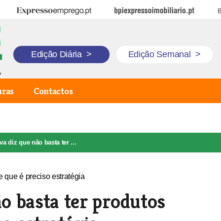
Expresso Emprego
BPI Expresso Imobiliário
B
Edição Diária
>
Edição Semanal
>
uras
Contactos
va diz que não basta ter ...
ão basta ter produtos