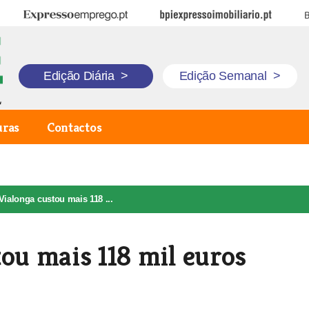
Expresso Emprego
BPI Expresso Imobiliário
B
Edição Diária
>
Edição Semanal
>
uras
Contactos
Vialonga custou mais 118 ...
tou mais 118 mil euros