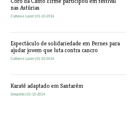
Coro da Canto Firme participou em festival
nas Astúrias
Cultura e Lazer
| 01-10-2014
Espectáculo de solidariedade em Pernes para
ajudar jovem que luta contra cancro
Cultura e Lazer
| 01-10-2014
Karaté adaptado em Santarém
Desporto
| 01-10-2014
Empregados no Comércio e Coruchense
isolados no comando do distrital