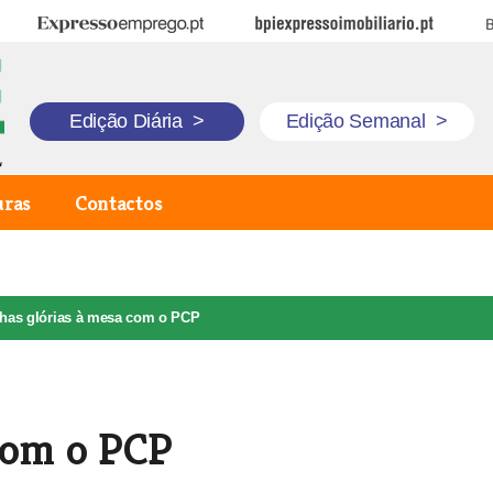
Expresso Emprego
BPI Expresso Imobiliário
B
Edição Diária
>
Edição Semanal
>
uras
Contactos
lhas glórias à mesa com o PCP
com o PCP