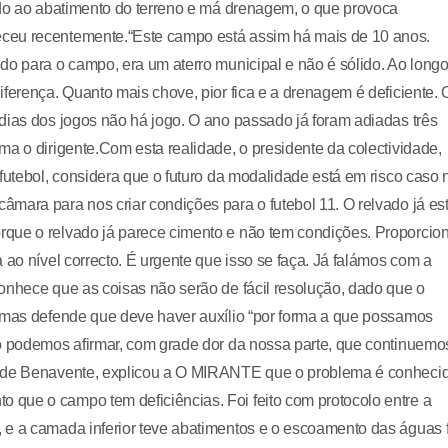
ido ao abatimento do terreno e má drenagem, o que provoca
eceu recentemente.“Este campo está assim há mais de 10 anos.
do para o campo, era um aterro municipal e não é sólido. Ao long
ferença. Quanto mais chove, pior fica e a drenagem é deficiente. 
dias dos jogos não há jogo. O ano passado já foram adiadas três
ma o dirigente.Com esta realidade, o presidente da colectividade,
futebol, considera que o futuro da modalidade está em risco caso 
mara para nos criar condições para o futebol 11. O relvado já es
que o relvado já parece cimento e não tem condições. Proporcio
 ao nível correcto. É urgente que isso se faça. Já falámos com a
onhece que as coisas não serão de fácil resolução, dado que o
, mas defende que deve haver auxílio “por forma a que possamos
ão podemos afirmar, com grade dor da nossa parte, que continuemo
l de Benavente, explicou a O MIRANTE que o problema é conheci
que o campo tem deficiências. Foi feito com protocolo entre a
 e a camada inferior teve abatimentos e o escoamento das águas f