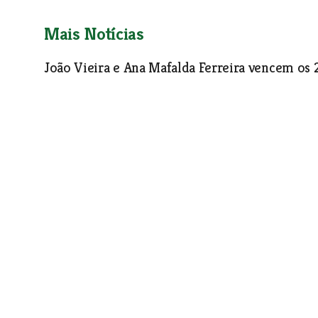
Mais Notícias
João Vieira e Ana Mafalda Ferreira vencem os
Desporto
| 28-10-2015
Campo de futebol da AREPA sem condições col
Presidente do clube do Porto Alto diz que a prática do futeb
colectividade. Câmara de Benavente sabe do problema e anal
Desporto
| 28-10-2015
20 kms de Almeirim vence circuito de BTT do
Desporto
| 28-10-2015