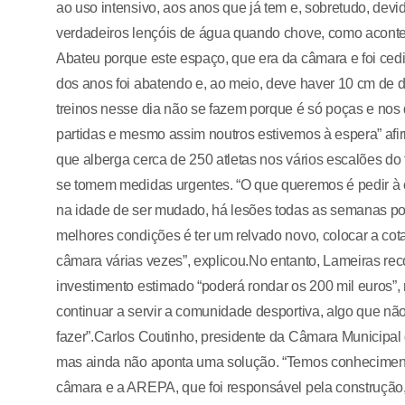
ao uso intensivo, aos anos que já tem e, sobretudo, dev
verdadeiros lençóis de água quando chove, como acont
Abateu porque este espaço, que era da câmara e foi cedi
dos anos foi abatendo e, ao meio, deve haver 10 cm de di
treinos nesse dia não se fazem porque é só poças e nos 
partidas e mesmo assim noutros estivemos à espera” afir
que alberga cerca de 250 atletas nos vários escalões do 
se tomem medidas urgentes. “O que queremos é pedir à câ
na idade de ser mudado, há lesões todas as semanas por
melhores condições é ter um relvado novo, colocar a cota
câmara várias vezes”, explicou.No entanto, Lameiras rec
investimento estimado “poderá rondar os 200 mil euros”
continuar a servir a comunidade desportiva, algo que n
fazer”.Carlos Coutinho, presidente da Câmara Municipa
mas ainda não aponta uma solução. “Temos conhecimento 
câmara e a AREPA, que foi responsável pela construção,