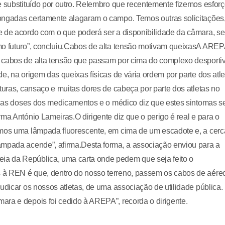
e substituído por outro. Relembro que recentemente fizemos esfor
ongadas certamente alagaram o campo. Temos outras solicitações
e de acordo com o que poderá ser a disponibilidade da câmara, se
mo futuro”, concluiu.Cabos de alta tensão motivam queixasA ARE
s cabos de alta tensão que passam por cima do complexo desporti
e, na origem das queixas físicas de vária ordem por parte dos atle
turas, cansaço e muitas dores de cabeça por parte dos atletas no
ar as doses dos medicamentos e o médico diz que estes sintomas s
ma António Lameiras.O dirigente diz que o perigo é real e para o
amos uma lâmpada fluorescente, em cima de um escadote e, a cerc
âmpada acende”, afirma.Desta forma, a associação enviou para a
a da República, uma carta onde pedem que seja feito o
 à REN é que, dentro do nosso terreno, passem os cabos de aére
udicar os nossos atletas, de uma associação de utilidade pública.
ara e depois foi cedido à AREPA”, recorda o dirigente.