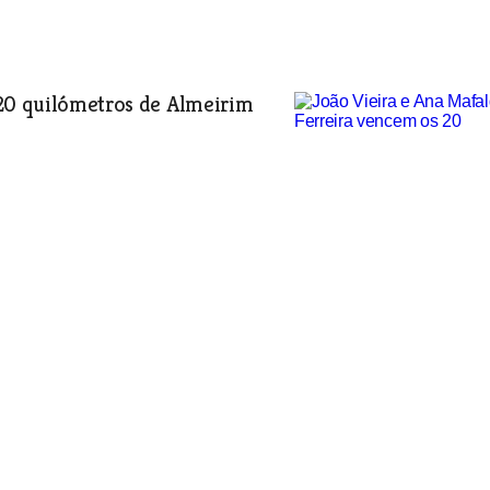
 20 quilómetros de Almeirim
oca em risco a modalidade
ol está em risco para os 250 atletas da
isa disponibilidade para solução.
 Norte Alentejano