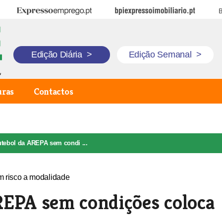
Expresso Emprego
BPI Expresso Imobiliário
B
Edição Diária
>
Edição Semanal
>
uras
Contactos
tebol da AREPA sem condi ...
REPA sem condições coloca