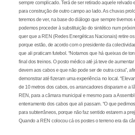
sempre complicado. Terá de ser retirado aquele relvado 
para construção de outro campo ao lado. As chuvas prol
teremos de ver, na base do diálogo que sempre tivemos 
podemos proceder à substituição do sintético num próxi
quer que a REN (Redes Energéticas Nacionais) retire o
porque estão, de acordo com o presidente da colectividad
que ali praticam futebol. “Notamos que há queixas de ton
final dos treinos. O posto médico até já teve de aument
devem aos cabos e que não pode ser de outra coisa”, afir
demonstrar até fizeram uma experiência no local. “Elev
de 10 metros dos cabos, os arrancadores disparam e a l
REN, para a câmara municipal e mesmo para a Assemblei
enterramento dos cabos que ali passam. “O que pedimos
para subterrâneos, porque não faz sentido estarem a prej
Quando a REN colocou cá os postes o terreno era da câm