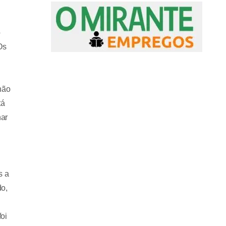
o
Os
não
tá
nar
s a
do,
oi