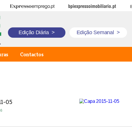
Expresso Emprego
BPI Expresso Imobiliário
B
Edição Diária
>
Edição Semanal
>
uras
Contactos
11-05
16