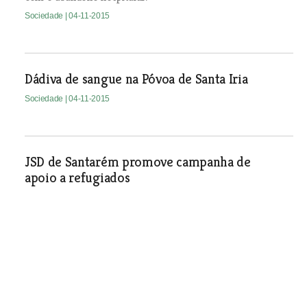
Sociedade
| 04-11-2015
Dádiva de sangue na Póvoa de Santa Iria
Sociedade
| 04-11-2015
JSD de Santarém promove campanha de
apoio a refugiados
Sociedade
| 04-11-2015
Morreu José Bioucas, antigo
presidente da Câmara de
Abrantes