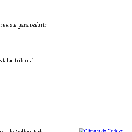
evista para reabrir
talar tribunal
os do Valley Park