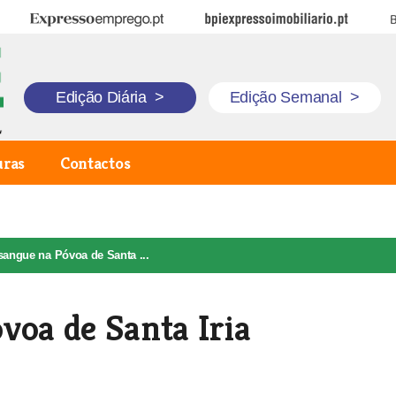
Expresso Emprego
BPI Expresso Imobiliário
B
Edição Diária
>
Edição Semanal
>
uras
Contactos
sangue na Póvoa de Santa ...
voa de Santa Iria