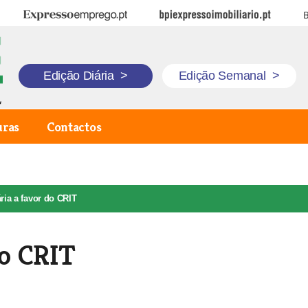
Expresso Emprego
BPI Expresso Imobiliário
B
Edição Diária
>
Edição Semanal
>
uras
Contactos
ria a favor do CRIT
do CRIT