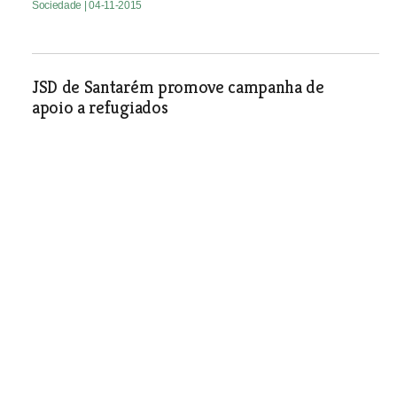
Sociedade
| 04-11-2015
JSD de Santarém promove campanha de
apoio a refugiados
Sociedade
| 04-11-2015
Colóquio sobre economia solidária em
Santarém
Sociedade
| 04-11-2015
Morreu José Bioucas, antigo
presidente da Câmara de
Abrantes