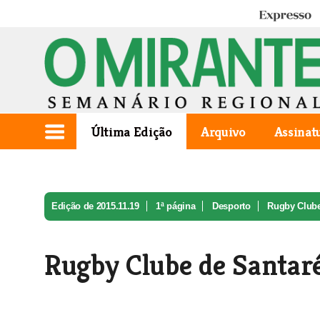
Expresso
Última Edição
Arquivo
Assinat
Edição de 2015.11.19
1ª página
Desporto
Rugby Clube
Rugby Clube de Santaré