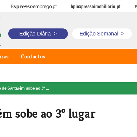
Expresso Emprego
BPI Expresso Imobiliário
B
Edição Diária
>
Edição Semanal
>
uras
Contactos
 de Santarém sobe ao 3º ...
m sobe ao 3º lugar