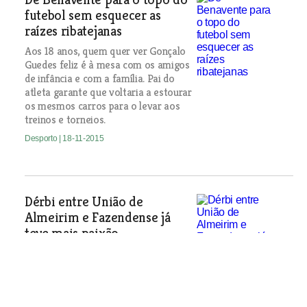
futebol sem esquecer as
raízes ribatejanas
Aos 18 anos, quem quer ver Gonçalo
Guedes feliz é à mesa com os amigos
de infância e com a família. Pai do
atleta garante que voltaria a estourar
os mesmos carros para o levar aos
treinos e torneios.
Desporto
| 18-11-2015
Dérbi entre União de
Almeirim e Fazendense já
teve mais paixão
No jogo de domingo, em Almeirim,
não se viram cenas de pancadaria nem
discussões acesas. E até o árbitro teve
uma tarde pacata. “Hoje o pessoal é