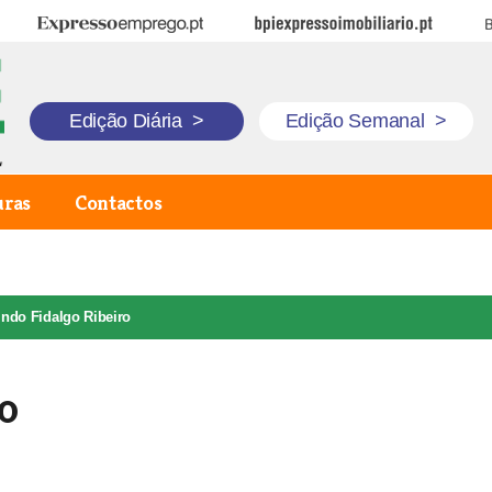
Expresso Emprego
BPI Expresso Imobiliário
B
Edição Diária
>
Edição Semanal
>
uras
Contactos
indo Fidalgo Ribeiro
o