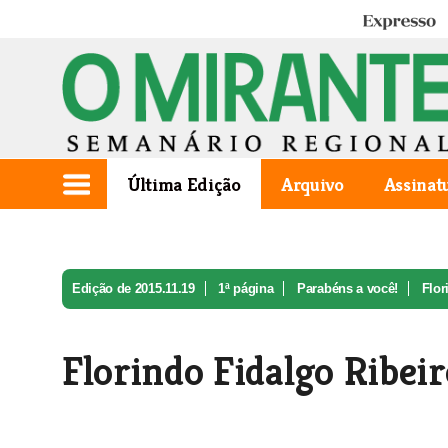
Expresso
Última Edição
Arquivo
Assinat
Edição de 2015.11.19
1ª página
Parabéns a você!
Flor
Florindo Fidalgo Ribeir