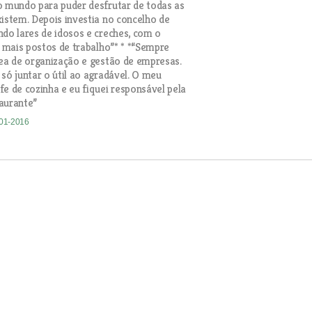
o mundo para puder desfrutar de todas as
xistem. Depois investia no concelho de
ndo lares de idosos e creches, com o
r mais postos de trabalho”* * *“Sempre
rea de organização e gestão de empresas.
 só juntar o útil ao agradável. O meu
fe de cozinha e eu fiquei responsável pela
aurante”
-01-2016