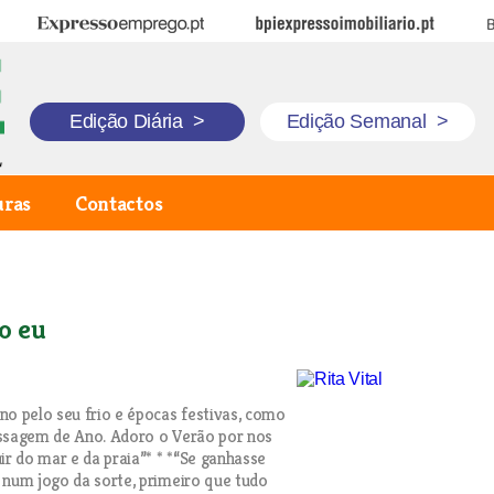
Expresso Emprego
BPI Expresso Imobiliário
B
Edição Diária
>
Edição Semanal
>
uras
Contactos
o eu
no pelo seu frio e épocas festivas, como
assagem de Ano. Adoro o Verão por nos
ir do mar e da praia”* * *“Se ganhasse
 num jogo da sorte, primeiro que tudo