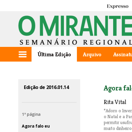
Expresso
Última Edição
Arquivo
Assinat
Agora fal
Edição de 2016.01.14
Rita Vital
“Adoro o Inver
1ª página
o Natal e a P
permitir usufru
Agora falo eu
muito dinheiro