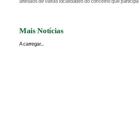
artesãos de várias localidades do concelho que partici
Mais Notícias
A carregar...