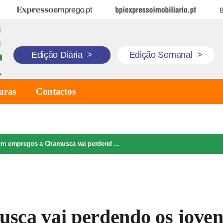
Expresso Emprego
BPI Expresso Imobiliário
B
Edição Diária
>
Edição Semanal
>
uras
Contactos
m empregos a Chamusca vai perdend ...
sca vai perdendo os joven