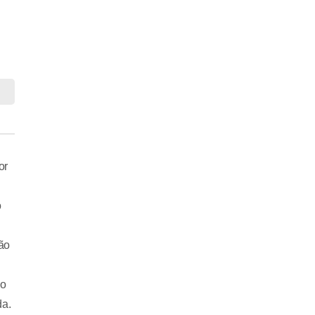
or
o
ão
lo
da.