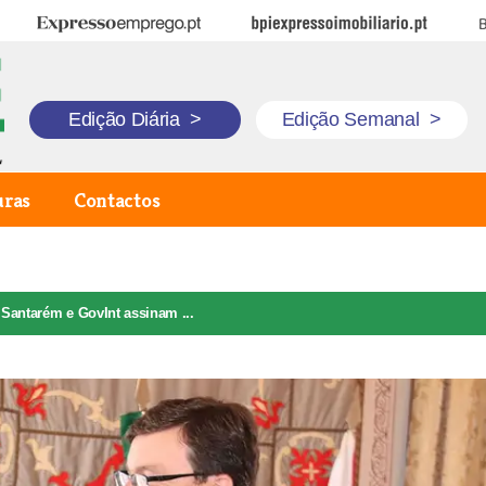
Expresso Emprego
BPI Expresso Imobiliário
B
Edição Diária
>
Edição Semanal
>
uras
Contactos
Santarém e GovInt assinam ...