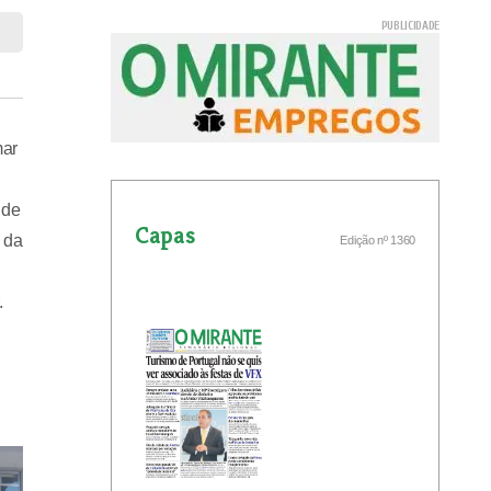
mar
 de
Capas
 da
Edição nº 1360
.