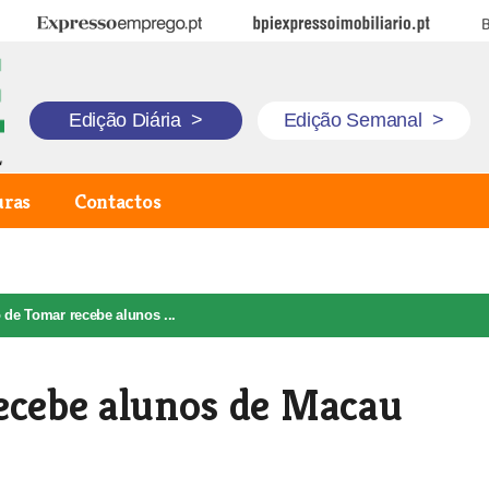
Expresso Emprego
BPI Expresso Imobiliário
B
Edição Diária
>
Edição Semanal
>
uras
Contactos
 de Tomar recebe alunos ...
ecebe alunos de Macau