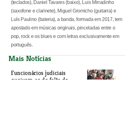
(teclados), Daniel Tavares (baixo), Luis Mirradinho
(saxofone e clarinete), Miguel Gromicho (guitarra) e
Luís Paulino (bateria), a banda, formada em 2017, tem
apostado em músicas originais, pinceladas entre o
pop, rock e os blues e com letras exclusivamente em
português.
Mais Notícias
Funcionários judiciais
queixam-se de falta de
funcionários e de espaço em
Santarém
Sociedade
| 05-12-2018
Enólogo da Quinta da Atela em Alpiarça