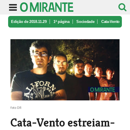
Edição de 2018.11.29
1ª página
Sociedade
Cata-Vento
estreiam-se em disco
foto DR
Cata-Vento estreiam-