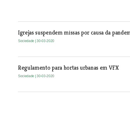
Igrejas suspendem missas por causa da pande
Sociedade
| 30-03-2020
Regulamento para hortas urbanas em VFX
Sociedade
| 30-03-2020
O que muda entre um estado de alerta e de e
Advogada explica a O MIRANTE as diferenças entre dois me
de quatro décadas, suspendem direitos, liberdades e garant
vírus da pneumonia.