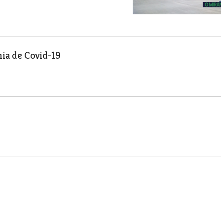
mia de Covid-19
mergência
canismos que, pela primeira vez em mais
ias dos cidadãos para poder conter o novo