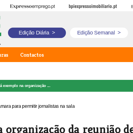
Expresso Emprego
BPI Expresso Imobiliário
B
Edição Diária
>
Edição Semanal
>
uras
Contactos
á exemplo na organização ...
 organização da reunião d