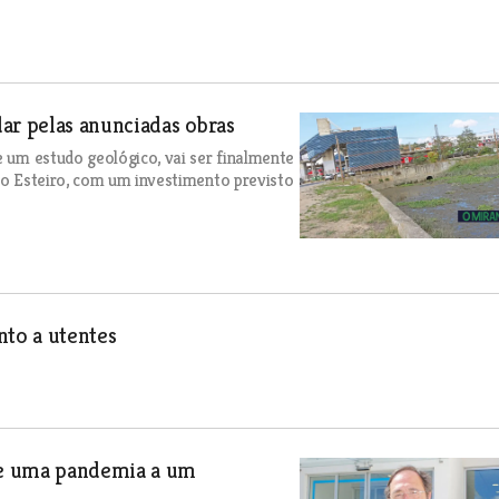
ar pelas anunciadas obras
e um estudo geológico, vai ser finalmente
 do Esteiro, com um investimento previsto
nto a utentes
de uma pandemia a um