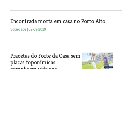
Encontrada morta em casa no Porto Alto
Sociedade
| 02-09-2020
Pracetas do Forte da Casa sem
placas toponímicas
complicam vida aos
moradores
Placas foram destruídas e a junta de
freguesia está há meses para resolver
o problema. Moradores dizem-se
desiludidos com a situação e criticam
também falta de ilhas ecológicas.
Sociedade
| 02-09-2020