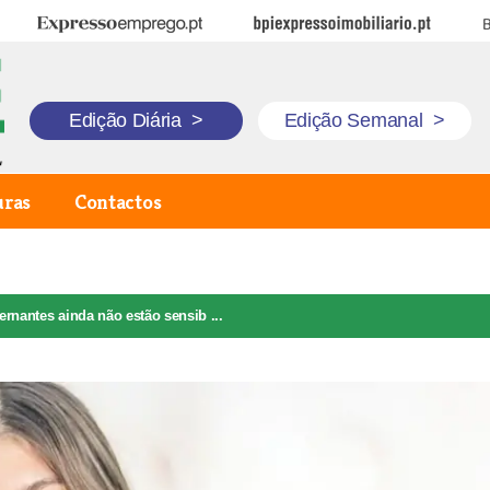
Expresso Emprego
BPI Expresso Imobiliário
B
Edição Diária
>
Edição Semanal
>
uras
Contactos
rnantes ainda não estão sensib ...