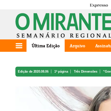
Expresso
Última Edição
Arquivo
Assinat
Edição de 2020.08.06
1ª página
Três Dimensões
“Gove