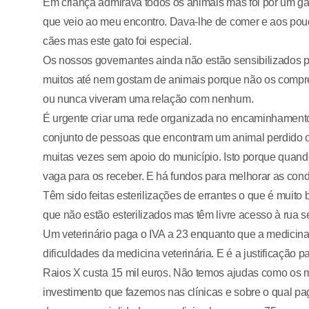
Em criança admirava todos os animais mas foi por um ga
que veio ao meu encontro. Dava-lhe de comer e aos pouc
cães mas este gato foi especial.
Os nossos governantes ainda não estão sensibilizados p
muitos até nem gostam de animais porque não os compr
ou nunca viveram uma relação com nenhum.
É urgente criar uma rede organizada no encaminhament
conjunto de pessoas que encontram um animal perdido 
muitas vezes sem apoio do município. Isto porque quando
vaga para os receber. E há fundos para melhorar as cond
Têm sido feitas esterilizações de errantes o que é muit
que não estão esterilizados mas têm livre acesso à rua 
Um veterinário paga o IVA a 23 enquanto que a medicin
dificuldades da medicina veterinária. E é a justificação
Raios X custa 15 mil euros. Não temos ajudas como os m
investimento que fazemos nas clínicas e sobre o qual p