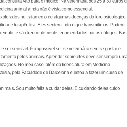
 consulta vão para o médico. Na veterinária dos 25 a 30 euros 
dicina animal ainda não é vista como essencial.
explorados no tratamento de algumas doenças do foro psicológico.
idade terapêutica. Eles sentem tudo o que transmitimos. Podem
 exemplo, e são frequentemente recomendados por psicólogos. Bas
 ser sensível. É impossível ser-se veterinário sem se gostar e
cantamento pelos animais. Aprender sobre eles deve ser sempre um
lizações. No meu caso, além da licenciatura em Medicina
tesia, pela Faculdade de Barcelona e estou a fazer um curso de
animais. Sou muito feliz a cuidar deles. E cuidando deles cuido