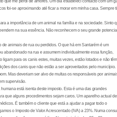
to que me perdi de amores. Um dia estabeleci contacto com um g
os foi-se aproximando até ficar a morar em minha casa. Sempre t
ara a importância de um animal na família e na sociedade. Sinto 
eendem na sua essência. Não reconhecem o seu grande potencia
o de animais de rua ou perdidos. O que há em Santarém é um
ou abandonado na rua e assumem individualmente essa função,
 ligam para os canis estes, muitas vezes, estão lotados e não tê
ições dos canis que não estão a ser aproveitados pelo município.
o bom. Mas deveriam ser alvo de multas os responsáveis por animai
sem supervisão.
a humana está isenta deste imposto. Esta é uma das grandes
 para que alguns procedimentos sejam caros. Um aparelho actual de
édicos. É também o cliente que está a ajudar a pagar todo o
agamos o Imposto de Valor Acrescentado (IVA) a 23%. Numa consu