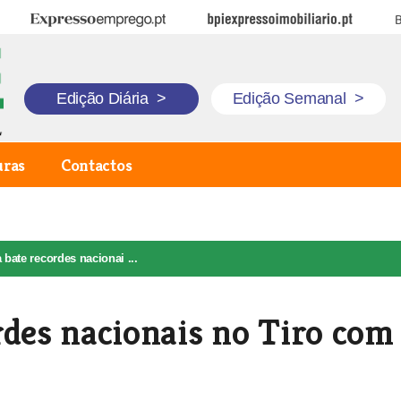
Expresso Emprego
BPI Expresso Imobiliário
B
Edição Diária
>
Edição Semanal
>
uras
Contactos
 bate recordes nacionai ...
rdes nacionais no Tiro com