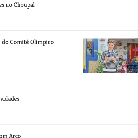
es no Choupal
e do Comité Olímpico
ividades
com Arco