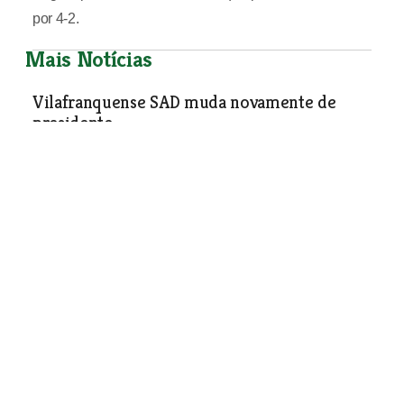
por 4-2.
Mais Notícias
Vilafranquense SAD muda novamente de
presidente
Elias Albarello substitui Osvaldo Voges, que estava
apenas há ano e meio no cargo
Desporto
| 22-03-2023
Dirigente do Ateneu
Cartaxense diz que só há
apoios para o futebol
Vice-presidente do Ateneu Artístico
Cartaxense lamenta a falta de apoios
para clubes com modalidades menos
mediáticas, situação que diz ser