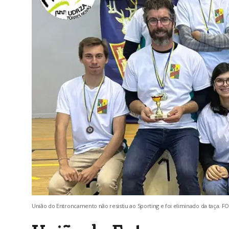
União do Entroncamento não resistiu ao Sporting e foi eliminado da taça.