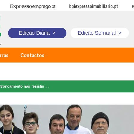
Expresso Emprego
BPI Expresso Imobiliário
B
Edição Diária
>
Edição Semanal
>
uras
Contactos
roncamento não resistiu ...