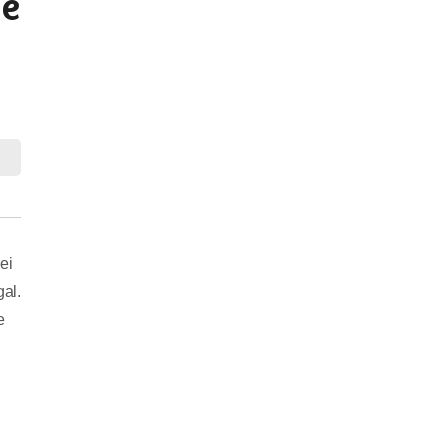
 e
ei
al.
e