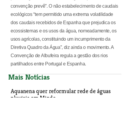
convenção prevê”. O não estabelecimento de caudais
ecológicos “tem permitido uma extrema volatilidade
dos caudais recebidos de Espanha que prejudica os
ecossistemas e os usos da água, nomeadamente, os
usos agrícolas, constituindo um incumprimento da
Diretiva Quadro da Água”, diz ainda o movimento. A
Convenção de Albufeira regula a gestão dos rios
partilhados entre Portugal e Espanha.
Mais Notícias
Aquanena quer reformular rede de águas
pluviais em Minde
A Aquanena - Empresa Municipal de Águas e Saneamento
de Alcanena defende para Minde uma solução integrada
Economia
| 11-01-2023