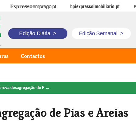
Expresso Emprego
BPI Expresso Imobiliário
B
Edição Diária
>
Edição Semanal
>
uras
Contactos
rova desagregação de P ...
gregação de Pias e Areias