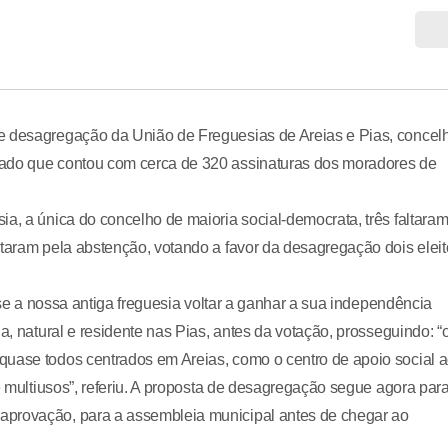
de desagregação da União de Freguesias de Areias e Pias, concel
nado que contou com cerca de 320 assinaturas dos moradores de
ia, a única do concelho de maioria social-democrata, três faltara
ptaram pela abstenção, votando a favor da desagregação dois elei
e se a nossa antiga freguesia voltar a ganhar a sua independência
a, natural e residente nas Pias, antes da votação, prosseguindo: “
quase todos centrados em Areias, como o centro de apoio social 
ue multiusos”, referiu. A proposta de desagregação segue agora par
aprovação, para a assembleia municipal antes de chegar ao