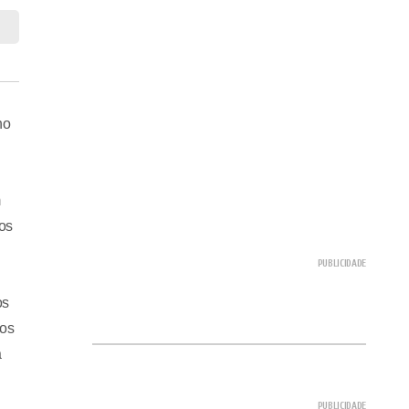
ho
m
tos
os
aos
a