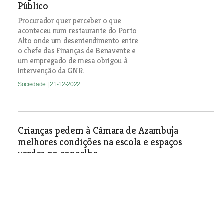
Público
Procurador quer perceber o que
aconteceu num restaurante do Porto
Alto onde um desentendimento entre
o chefe das Finanças de Benavente e
um empregado de mesa obrigou à
intervenção da GNR.
Sociedade
| 21-12-2022
Crianças pedem à Câmara de Azambuja
melhores condições na escola e espaços
verdes no concelho
Alunos de 1º ciclo do Centro Escolar Boa Vida Canada
foram à reunião do executivo municipal pedir mais zonas
cobertas no recreio e aquecimento nas salas de aula.
Sociedade
| 21-12-2022