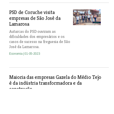
PSD de Coruche visita
empresas de São José da
Lamarosa
Autarcas do PSD ouviram as
dificuldades dos empresários e os
casos de sucesso na freguesia de São
José da Lamarosa.
Economia
| 01-05-2023
Maioria das empresas Gazela do Médio Tejo
é da indústria transformadora e da
construção
Das 104 empresas que apresentaram um crescimento
rápido e acentuado, nove estão localizadas no Médio Tejo.
A maioria é dos sectores da construção e da indústria
transformadora e em três anos triplicaram o número de