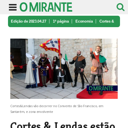
Edição de 2023.04.27
1ª página
Economia
Cortes &
Lendas estão de regresso a ...
Cortes&Lendas vão decorrer no Convento de São Francisco, em
Santarém, e zona envolvente
Cortes & Lendas estão