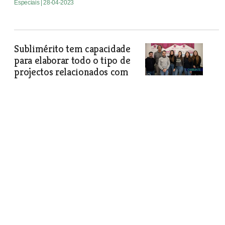
Especiais
| 28-04-2023
Sublimérito tem capacidade
para elaborar todo o tipo de
projectos relacionados com
construção
A empresa de Rio Maior, criada em
2008, reúne técnicos com mais de 27
anos de experiência e técnicos mais
jovens aliando o conhecimento à
dinâmica e às novas tecnologias.
Especiais
| 28-04-2023
José Carlos Piedade Ldª é uma
referência no ramo das tintas a
nível nacional