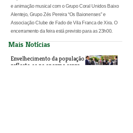
e animação musical com o Grupo Coral Unidos Baixo
Alentejo, Grupo Zés Pereira “Os Baionenses” e
Associação Clube de Fado de Vila Franca de Xira. O
encerramento da feira está previsto para as 23h00.
Mais Notícias
Envelhecimento da população
reflecte-se na enorme carga
de doenças crónicas
Santarém recebeu a sessão “Saúde
para Todos”, que pretendeu assinalar o
Dia Mundial da Saúde. Vários oradores
consideraram preocupante o elevado
índice de envelhecimento da
população e o facto de Portugal ser o
segundo país da União Europeia com
maior prevalência de doenças do foro
mental.