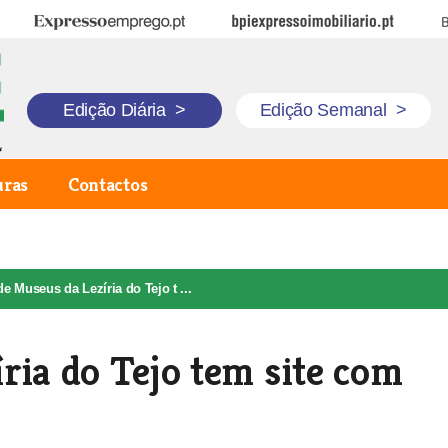
Expresso Emprego
BPI Expresso Imobiliário
B
Edição Diária
>
Edição Semanal
>
uras
Contactos
e Museus da Lezíria do Tejo t ...
ria do Tejo tem site com