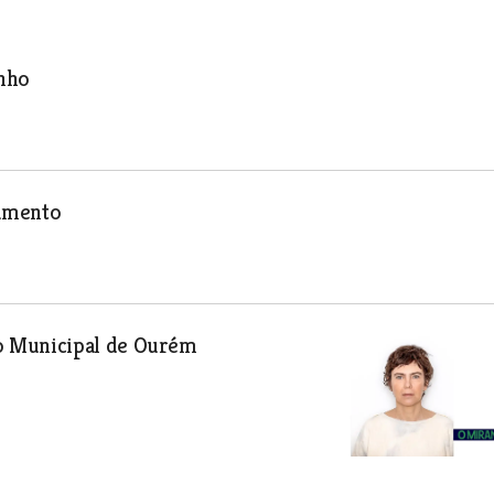
unho
camento
ro Municipal de Ourém