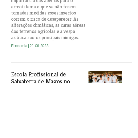
importância das abelhas para o
ecossistema e que se não forem
tomadas medidas esses insectos
correm o risco de desaparecer. As
alterações climáticas, as curas aéreas
dos terrenos agrícolas e a vespa
asiática são os principais inimigos.
Economia
| 21-06-2023
Escola Profissional de
Salvaterra de Magos no
Festival do Arroz Carolino
Os alunos, auxiliados pelos
professores, confeccionaram pratos
de arroz carolino que fizeram as
delícias dos visitantes.
Economia
| 20-06-2023