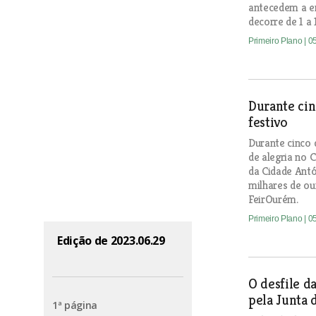
antecedem a e
decorre de 1 a 
Primeiro Plano
| 0
Durante cin
festivo
Durante cinco d
de alegria no 
da Cidade Antó
milhares de ou
FeirOurém.
Primeiro Plano
| 0
Edição de 2023.06.29
O desfile 
pela Junta 
1ª página