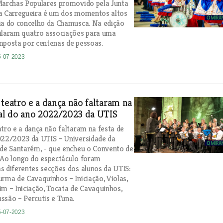
Marchas Populares promovido pela Junta
da Carregueira é um dos momentos altos
ia do concelho da Chamusca. Na edição
ilaram quatro associações para uma
mposta por centenas de pessoas.
5-07-2023
 teatro e a dança não faltaram na
nal do ano 2022/2023 da UTIS
atro e a dança não faltaram na festa de
022/2023 da UTIS – Universidade da
 de Santarém, - que encheu o Convento de
 Ao longo do espectáculo foram
s diferentes secções dos alunos da UTIS:
urma de Cavaquinhos – Iniciação, Violas,
im – Iniciação, Tocata de Cavaquinhos,
ssão – Percutis e Tuna.
5-07-2023