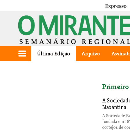
Expresso
Última Edição
Arquivo
Assinat
Primeiro
A Sociedad
Nabantina
A Sociedade Ba
fundada em 187
cortejos de co