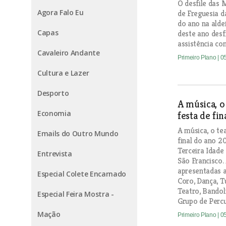
O desfile das 
Agora Falo Eu
de Freguesia 
do ano na alde
Capas
deste ano desf
assistência co
Cavaleiro Andante
Primeiro Plano
| 0
Cultura e Lazer
Desporto
A música, o
Economia
festa de fi
A música, o te
Emails do Outro Mundo
final do ano 2
Terceira Idade
Entrevista
São Francisco.
apresentadas a
Especial Colete Encarnado
Coro, Dança, T
Teatro, Bandol
Especial Feira Mostra -
Grupo de Percu
Mação
Primeiro Plano
| 0