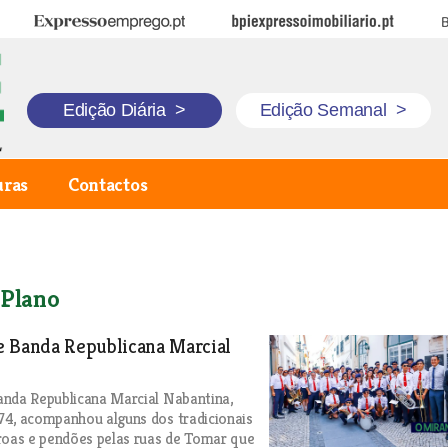
Expresso Emprego
BPI Expresso Imobiliário
B
Edição Diária
>
Edição Semanal
>
uras
Contactos
 Plano
e Banda Republicana Marcial
nda Republicana Marcial Nabantina,
4, acompanhou alguns dos tradicionais
roas e pendões pelas ruas de Tomar que