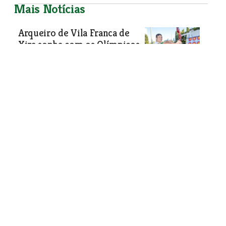
Mais Notícias
Arqueiro de Vila Franca de
Xira sonha com os Olímpicos
após conquistar título
nacional
Simão Ribeiro, 17 anos, encontrou no
tiro com arco a sua vocação. Há mais
de uma década que treina
afincadamente, tendo conquistado
títulos que o levam a sonhar com a
oportunidade de representar o país
nos Jogos Olímpicos.
Desporto
| 09-08-2023
Triatletas Ricardo Batista e
Maria Tomé na luta pela