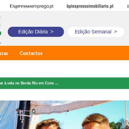
Expresso Emprego
BPI Expresso Imobiliário
B
Edição Diária
>
Edição Semanal
>
uras
Contactos
ar à vela no Borda Rio em Cons ...