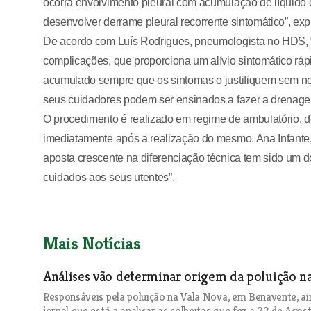
ocorra envolvimento pleural com acumulação de líquid
desenvolver derrame pleural recorrente sintomático”, expl
De acordo com Luís Rodrigues, pneumologista no HDS, 
complicações, que proporciona um alívio sintomático rápid
acumulado sempre que os sintomas o justifiquem sem ne
seus cuidadores podem ser ensinados a fazer a drenagem 
O procedimento é realizado em regime de ambulatório, d
imediatamente após a realização do mesmo. Ana Infante,
aposta crescente na diferenciação técnica tem sido um d
cuidados aos seus utentes”.
Mais Notícias
Análises vão determinar origem da poluição n
Responsáveis pela poluição na Vala Nova, em Benavente, a
jornal que está a analisar as colheitas que fez a 22 de Agost