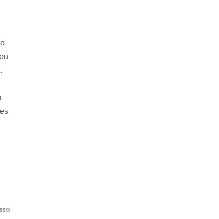
do
 ou
.
a
res
osso