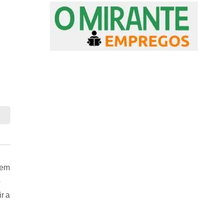
 em
o
r a