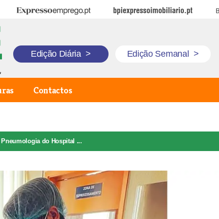
Expresso Emprego
BPI Expresso Imobiliário
B
Edição Diária
>
Edição Semanal
>
uras
Contactos
 Pneumologia do Hospital ...