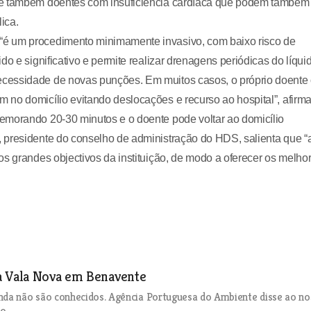
o e também doentes com insuficiência cardíaca que podem também
ica.
“é um procedimento minimamente invasivo, com baixo risco de
o e significativo e permite realizar drenagens periódicas do líqui
cessidade de novas punções. Em muitos casos, o próprio doente
no domicílio evitando deslocações e recurso ao hospital”, afirma
emorando 20-30 minutos e o doente pode voltar ao domicílio
 presidente do conselho de administração do HDS, salienta que “
os grandes objectivos da instituição, de modo a oferecer os melho
a Vala Nova em Benavente
inda não são conhecidos. Agência Portuguesa do Ambiente disse ao n
o.