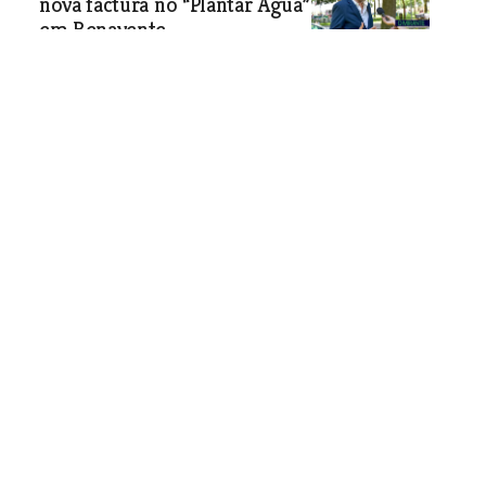
nova factura no “Plantar Água”
em Benavente
Comemoração do Dia Mundial dos
Rios e Dia Nacional da Água decorreu
a 1 de Outubro em Benavente.
Economia
| 06-10-2023
Seleccionador nacional de futebol feminino
na Escola Superior de Desporto
Francisco Neto chamou a atenção para o interesse
crescente pela modalidade abrir perspectivas de trabalho
aos licenciados
Economia
| 06-10-2023
Loja Mercadona de Alverca