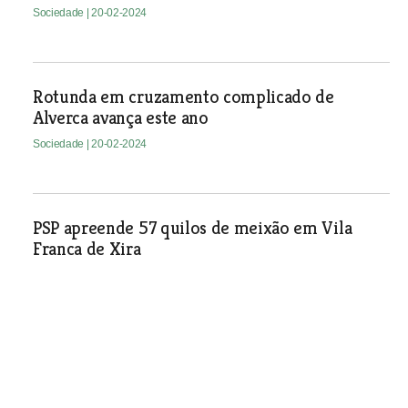
Sociedade
| 20-02-2024
Rotunda em cruzamento complicado de
Alverca avança este ano
Sociedade
| 20-02-2024
PSP apreende 57 quilos de meixão em Vila
Franca de Xira
Sociedade
| 20-02-2024
Faleceu um homem do associativismo e ex-
autarca em Atouguia
Sociedade
| 20-02-2024