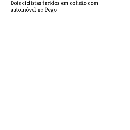
Dois ciclistas feridos em colisão com
automóvel no Pego
Sociedade
| 27-02-2024
Mau estado de estrada em São Pedro de
Tomar preocupa população
Estrada em São Pedro de Tomar continua por pavimentar
e a população está indignada com a situação. Presidente
da Câmara de Tomar explica que a Tejo Ambiente tem
pressionado as empresas responsáveis para repararem a
via.
Sociedade
| 27-02-2024
Detido em Abrantes para cumprir pena de
prisão