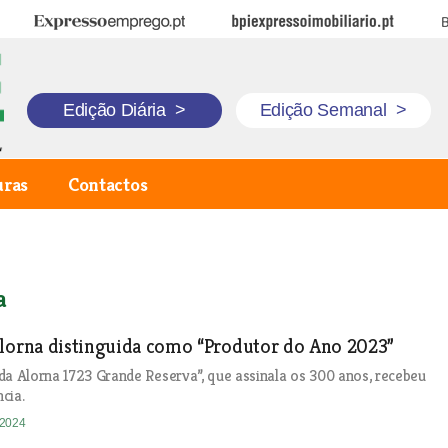
Expresso Emprego
BPI Expresso Imobiliário
B
Edição Diária
>
Edição Semanal
>
uras
Contactos
a
Alorna distinguida como “Produtor do Ano 2023”
da Alorna 1723 Grande Reserva”, que assinala os 300 anos, recebeu
cia.
-2024