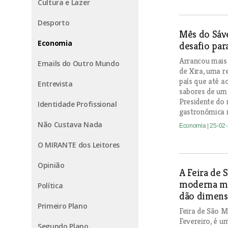
Cultura e Lazer
Desporto
Mês do Sáve
Economia
desafio par
Arrancou mais
Emails do Outro Mundo
de Xira, uma r
país que até a
Entrevista
sabores de um 
Presidente do 
Identidade Profissional
gastronómica n
Não Custava Nada
Economia
| 25-02
O MIRANTE dos Leitores
Opinião
A Feira de 
moderna mas
Política
dão dimens
Primeiro Plano
Feira de São M
Fevereiro, é u
Segundo Plano