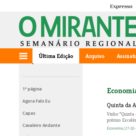
Expresso
Última Edição
Arquivo
Assinat
Edição de 2024.02.23
1ª página
Economi
Agora Falo Eu
Quinta da 
Capas
Vinho “Quinta 
prémio Excelên
Cavaleiro Andante
Economia
| 27-02