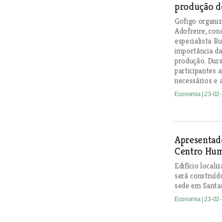
produção d
Gofigo organi
Adofreire, con
especialista R
importância da
produção. Dura
participantes 
necessários e 
Economia
| 23-02
Apresentado
Centro Hum
Edifício local
será construíd
sede em Santa
Economia
| 23-02