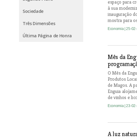
espaço para cr
à sua modern
Sociedade
inauguração d
mostra para os
Três Dimensões
Economia
| 25-02
Última Página de Honra
Mês da Eng
programaçã
O Mês da Engui
Produtos Loca
de Magos. A p
Enguia alojame
de vinhos e lic
Economia
| 23-02
A luz natur