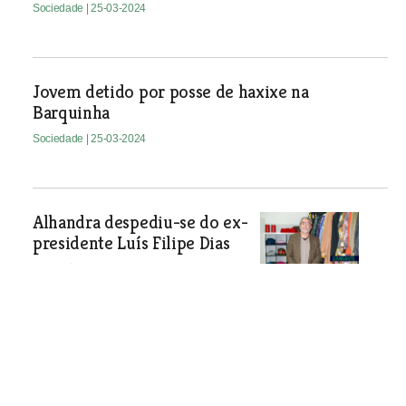
Sociedade
| 25-03-2024
Jovem detido por posse de haxixe na
Barquinha
Sociedade
| 25-03-2024
Alhandra despediu-se do ex-
presidente Luís Filipe Dias
Luís Filipe Dias foi o primeiro
presidente da União de Freguesias de
Alhandra, São João dos Montes e
Calhandriz. Morreu aos 66 anos vítima
de pneumonia.
Sociedade
| 25-03-2024