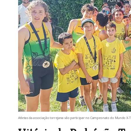
Atletas da associação torrejana vão participar no Campeonato do Mundo X-TE