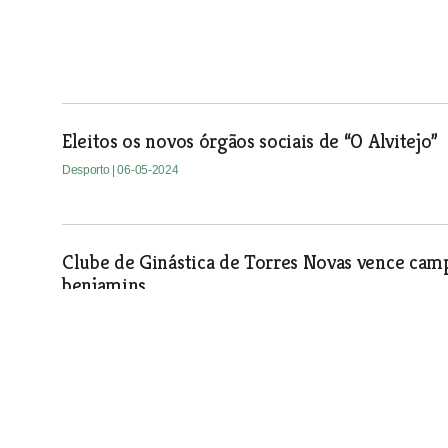
Eleitos os novos órgãos sociais de “O Alvitejo”
Desporto
| 06-05-2024
Clube de Ginástica de Torres Novas vence campe
benjamins
Desporto
| 06-05-2024
Vasco Constantino da União de Santarém assin