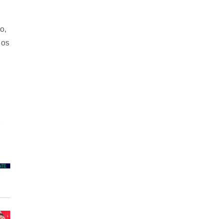
o,
 os