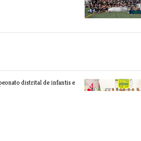
onato distrital de infantis e
a pelo Sporting CP