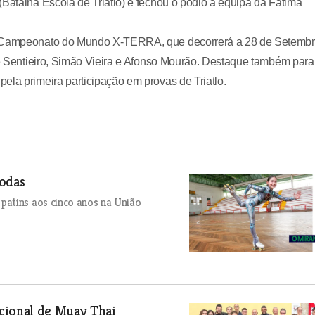
(Batalha Escola de Triatlo) e fechou o pódio a equipa da Fátima
 o Campeonato do Mundo X-TERRA, que decorrerá a 28 de Setembr
omé Sentieiro, Simão Vieira e Afonso Mourão. Destaque também para
ela primeira participação em provas de Triatlo.
rodas
patins aos cinco anos na União
cional de Muay Thai