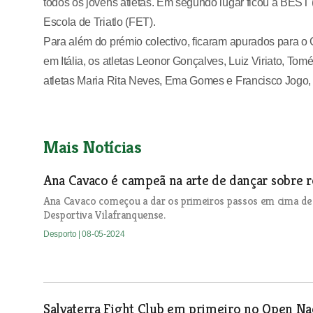
todos os jovens atletas. Em segundo lugar ficou a BEST 
Escola de Triatlo (FET).
Para além do prémio colectivo, ficaram apurados para
em Itália, os atletas Leonor Gonçalves, Luiz Viriato, T
atletas Maria Rita Neves, Ema Gomes e Francisco Jogo, p
Mais Notícias
Ana Cavaco é campeã na arte de dançar sobre 
Ana Cavaco começou a dar os primeiros passos em cima de 
Desportiva Vilafranquense.
Desporto
| 08-05-2024
Salvaterra Fight Club em primeiro no Open Na