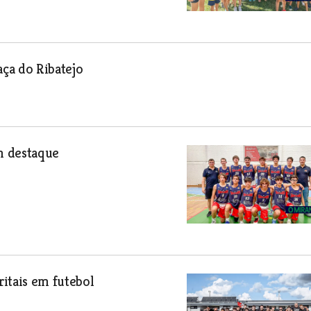
aça do Ribatejo
m destaque
itais em futebol