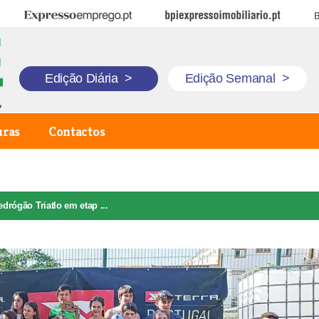
Expresso Emprego
BPI Expresso Imobiliário
B
Edição Diária
>
Edição Semanal
>
uras
Contactos
edrógão Triatlo em etap ...