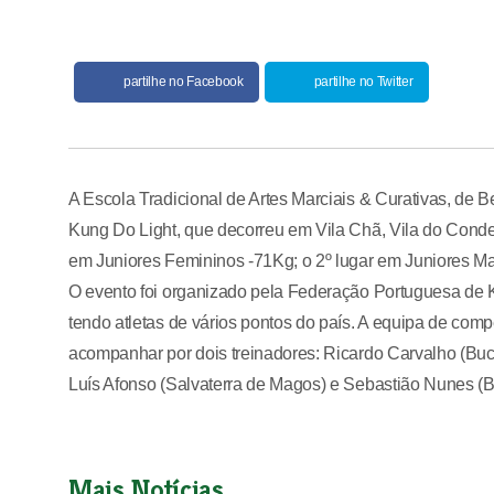
partilhe no Facebook
partilhe no Twitter
A Escola Tradicional de Artes Marciais & Curativas, de 
Kung Do Light, que decorreu em Vila Chã, Vila do Conde,
em Juniores Femininos -71Kg; o 2º lugar em Juniores Ma
O evento foi organizado pela Federação Portuguesa de K
tendo atletas de vários pontos do país. A equipa de comp
acompanhar por dois treinadores: Ricardo Carvalho (Bucel
Luís Afonso (Salvaterra de Magos) e Sebastião Nunes (
Mais Notícias