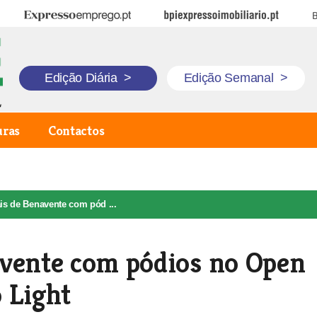
Expresso Emprego
BPI Expresso Imobiliário
B
Edição Diária
>
Edição Semanal
>
uras
Contactos
ais de Benavente com pód ...
avente com pódios no Open
 Light