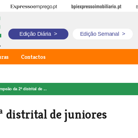
Expresso Emprego
BPI Expresso Imobiliário
B
Edição Diária
>
Edição Semanal
>
uras
Contactos
peão da 2ª distrital de ...
distrital de juniores