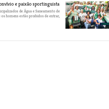
vívio e paixão sportinguista
nicipalizados de Água e Saneamento de
 os homens estão proibidos de entrar,
es no campeonato da Europa
ja, alcançou excelentes resultados num