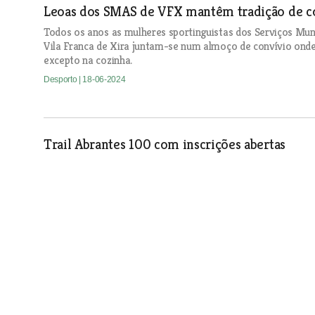
Leoas dos SMAS de VFX mantêm tradição de con
Todos os anos as mulheres sportinguistas dos Serviços Mu
Vila Franca de Xira juntam-se num almoço de convívio onde
excepto na cozinha.
Desporto
| 18-06-2024
Trail Abrantes 100 com inscrições abertas
Desporto
| 18-06-2024
Atleta de dança de Azambuja entre as melhor
Lara Grigorean, atleta da escola Alunos de Apolo de Azambu
open do campeonato da Europa, disputado na Croácia.
Desporto
| 18-06-2024