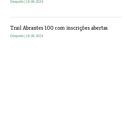
Desporto
| 18-06-2024
Trail Abrantes 100 com inscrições abertas
Desporto
| 18-06-2024
Atleta de dança de Azambuja
entre as melhores no
campeonato da Europa
Lara Grigorean, atleta da escola
Alunos de Apolo de Azambuja,
alcançou excelentes resultados num
open do campeonato da Europa,
disputado na Croácia.
Desporto
| 18-06-2024