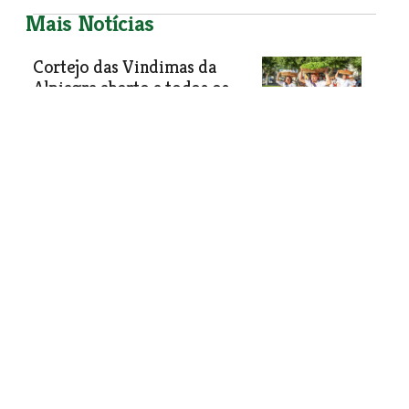
Mais Notícias
Cortejo das Vindimas da
Alpiagra aberto a todos os
visitantes
O Cortejo das Vindimas da Feira
Agrícola e Comercial de Alpiarça -
Alpiagra - é aberto a todos os
visitantes.
Economia
| 20-08-2024
Associação SGR da Fajarda aceita doações
durante as festas em Coruche
Associação SGR está a aceitar todo o tipo de doações e
novos sócios durante as Festas em Honra de Nossa
Senhora do Castelo em Coruche.